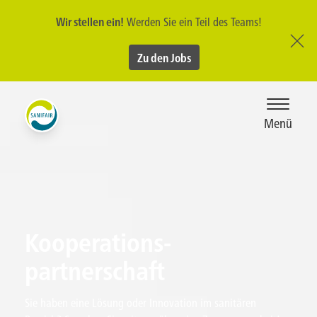
Skip to main content
Wir stellen ein!
Werden Sie ein Teil des Teams!
Zu den Jobs
Menü
Kooperations-
partnerschaft
Sie haben eine Lösung oder Innovation im sanitären